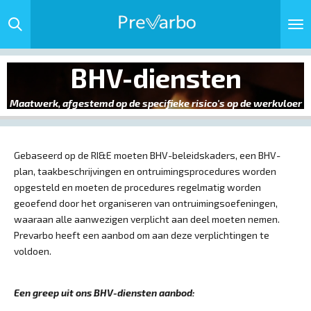
Ga
direct
naar
de
BHV-diensten
hoofdinhoud
Maatwerk, afgestemd op de specifieke risico's op de werkvloer
Gebaseerd op de RI&E moeten BHV-beleidskaders, een BHV-
plan, taakbeschrijvingen en ontruimingsprocedures worden
opgesteld en moeten de procedures regelmatig worden
geoefend door het organiseren van ontruimingsoefeningen,
waaraan alle aanwezigen verplicht aan deel moeten nemen.
Prevarbo heeft een aanbod om aan deze verplichtingen te
voldoen.
Een greep uit ons BHV-diensten aanbod: