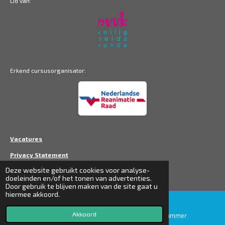
Lid van:
Erkend cursusorganisator:
Vacatures
Privacy Statement
Deze website gebruikt cookies voor analyse-
Disclaimer
doeleinden en/of het tonen van advertenties.
Door gebruik te blijven maken van de site gaat u
hiermee akkoord.
Akkoord
E-mailadres
Telefoonnummer