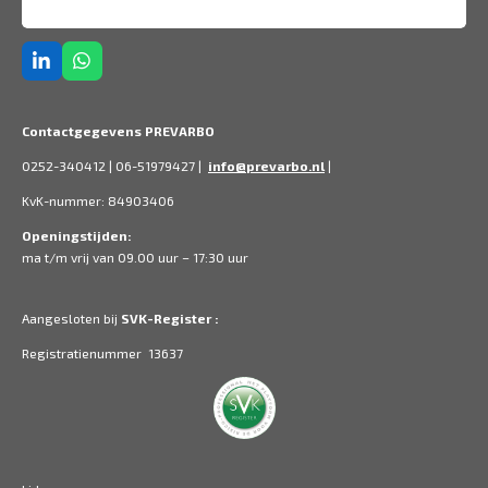
L
W
i
h
n
a
k
t
Contactgegevens PREVARBO
e
s
d
A
0252-340412 | 06-51979427 |
info@prevarbo.nl
|
I
p
n
p
KvK-nummer: 84903406
Openingstijden:
ma t/m vrij van 09.00 uur – 17:30 uur
Aangesloten bij
SVK-Register :
Registratienummer 13637