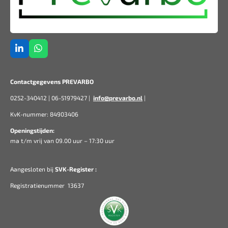
L
W
i
h
n
a
k
t
Contactgegevens PREVARBO
e
s
d
A
0252-340412 | 06-51979427 |
info@prevarbo.nl
|
I
p
n
p
KvK-nummer: 84903406
Openingstijden:
ma t/m vrij van 09.00 uur – 17:30 uur
Aangesloten bij
SVK-Register :
Registratienummer 13637