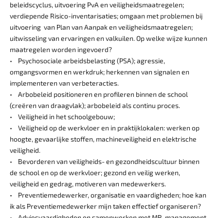
beleidscyclus, uitvoering PvA en veiligheidsmaatregelen;
verdiepende Risico-inventarisaties; omgaan met problemen bij
uitvoering van Plan van Aanpak en veiligheidsmaatregelen;
uitwisseling van ervaringen en valkuilen. Op welke wijze kunnen
maatregelen worden ingevoerd?
• Psychosociale arbeidsbelasting (PSA); agressie,
omgangsvormen en werkdruk; herkennen van signalen en
implementeren van verbeteracties.
• Arbobeleid positioneren en profileren binnen de school
(creëren van draagvlak); arbobeleid als continu proces.
• Veiligheid in het schoolgebouw;
• Veiligheid op de werkvloer en in praktijklokalen: werken op
hoogte, gevaarlijke stoffen, machineveiligheid en elektrische
veiligheid.
• Bevorderen van veiligheids- en gezondheidscultuur binnen
de school en op de werkvloer; gezond en veilig werken,
veiligheid en gedrag, motiveren van medewerkers.
• Preventiemedewerker, organisatie en vaardigheden; hoe kan
ik als Preventiemedewerker mijn taken effectief organiseren?
• Adviesvaardigheden en samenwerken met MR, management